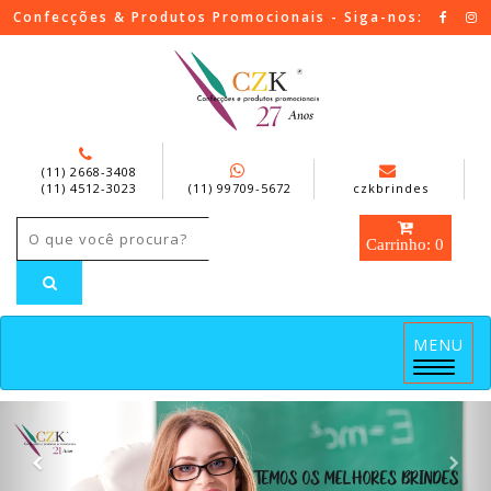
Confecções & Produtos Promocionais - Siga-nos:
(11) 2668-3408
(11) 4512-3023
(11) 99709-5672
czkbrindes
Carrinho: 0
MENU
Menu