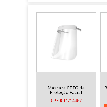
Máscara PETG de
B
Proteção Facial
CPE0011/14467