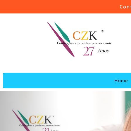
Con
(
Home