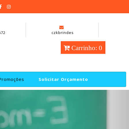
672
czkbrindes
Carrinho: 0
Promoções
Solicitar Orçamento