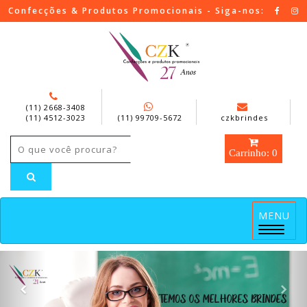
Confecções & Produtos Promocionais - Siga-nos:
(11) 2668-3408
(11) 4512-3023
(11) 99709-5672
czkbrindes
Carrinho: 0
MENU
Menu