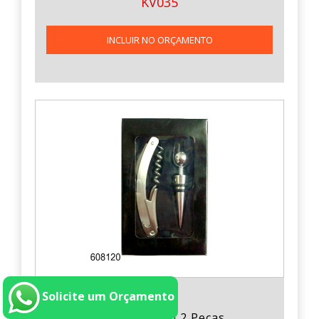
KV035
INCLUIR NO ORÇAMENTO
Solicite um Orçamento
Kit Vinho com 2 Peças