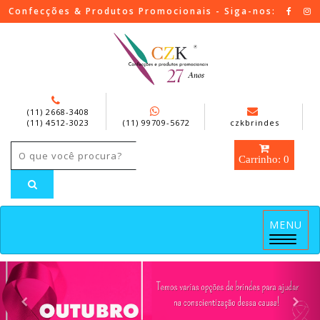
Confecções & Produtos Promocionais - Siga-nos:
(11) 2668-3408
(11) 4512-3023
(11) 99709-5672
czkbrindes
Carrinho: 0
MENU
Menu