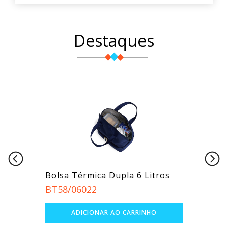
Destaques
ica Dupla 6 Litros
Sacochila em PVC
2
SB18744