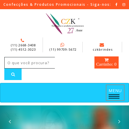
Confecções & Produtos Promocionais - Siga-nos:
(11) 2668-3408
(11) 4512-3023
(11) 99709-5672
czkbrindes
Carrinho: 0
MENU
Menu