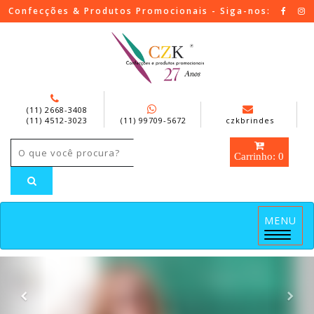
Confecções & Produtos Promocionais - Siga-nos:
(11) 2668-3408
(11) 4512-3023
(11) 99709-5672
czkbrindes
Carrinho: 0
MENU
Menu