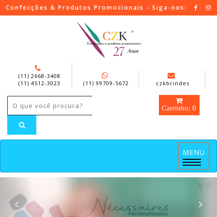
Confecções & Produtos Promocionais - Siga-nos:
(11) 2668-3408
(11) 4512-3023
(11) 99709-5672
czkbrindes
Carrinho: 0
MENU
Menu