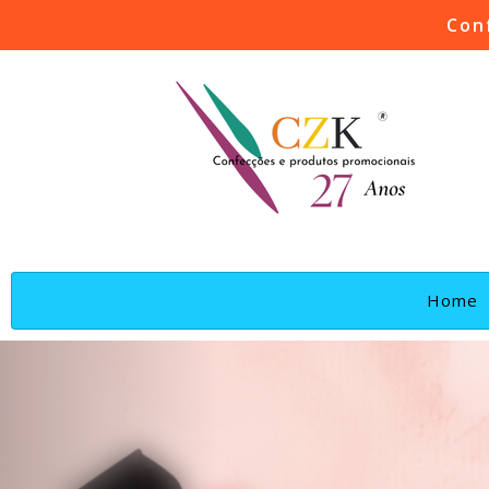
Con
(
Home