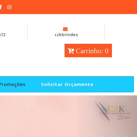
672
czkbrindes
Carrinho: 0
Promoções
Solicitar Orçamento