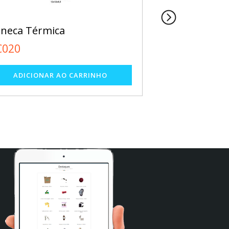
neca Térmica
Caneca Plásti
C020
CC027