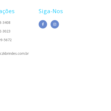
ações
Siga-Nos
8-3408
2-3023
09-5672
czkbrindes.com.br