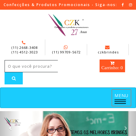
Confecções & Produtos Promocionais - Siga-nos:
(11) 2668-3408
(11) 4512-3023
(11) 99709-5672
czkbrindes
Carrinho: 0
MENU
Menu