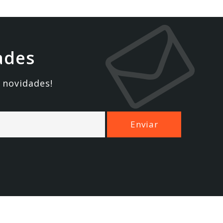
ades
 novidades!