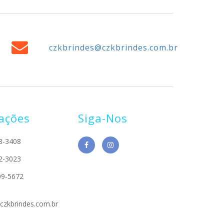
czkbrindes@czkbrindes.com.br
ações
Siga-Nos
8-3408
2-3023
09-5672
czkbrindes.com.br