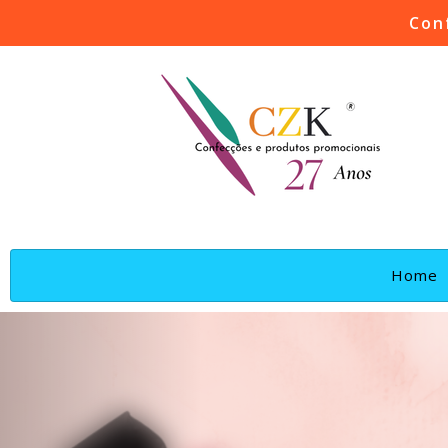
Con
(
Home