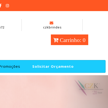
672
czkbrindes
Carrinho: 0
Promoções
Solicitar Orçamento